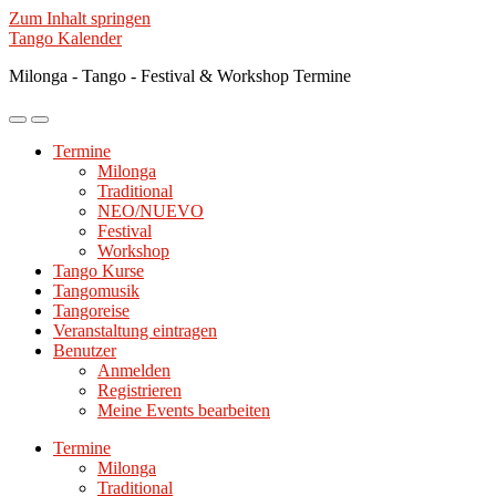
Zum Inhalt springen
Tango Kalender
Milonga - Tango - Festival & Workshop Termine
Mobile-
Suchfeld
Menü
ein-/ausblenden
Termine
ein-/ausblenden
Milonga
Traditional
NEO/NUEVO
Festival
Workshop
Tango Kurse
Tangomusik
Tangoreise
Veranstaltung eintragen
Benutzer
Anmelden
Registrieren
Meine Events bearbeiten
Termine
Milonga
Traditional