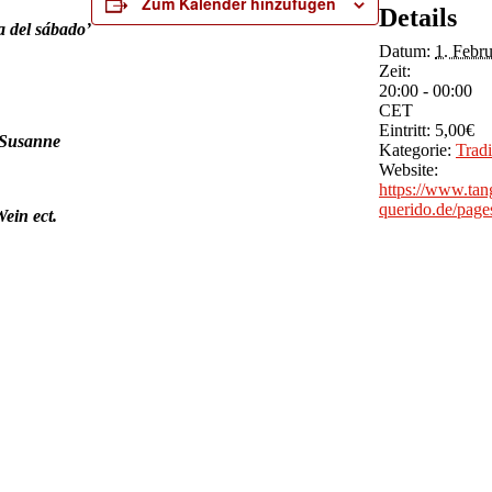
Zum Kalender hinzufügen
Details
 del sábado’
Datum:
1. Febr
Zeit:
20:00 - 00:00
CET
Eintritt:
5,00€
 Susanne
Kategorie:
Tradi
Website:
https://www.tan
querido.de/pages
ein ect.