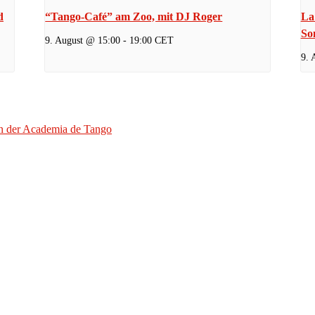
d
“Tango-Café” am Zoo, mit DJ Roger
La
So
9. August @ 15:00
-
19:00
CET
9. 
n der Academia de Tango