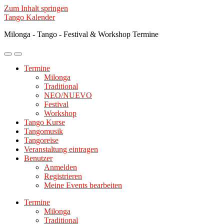
Zum Inhalt springen
Tango Kalender
Milonga - Tango - Festival & Workshop Termine
Mobile-
Suchfeld
Menü
ein-/ausblenden
Termine
ein-/ausblenden
Milonga
Traditional
NEO/NUEVO
Festival
Workshop
Tango Kurse
Tangomusik
Tangoreise
Veranstaltung eintragen
Benutzer
Anmelden
Registrieren
Meine Events bearbeiten
Termine
Milonga
Traditional