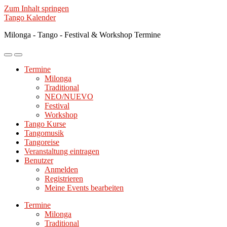
Zum Inhalt springen
Tango Kalender
Milonga - Tango - Festival & Workshop Termine
Mobile-
Suchfeld
Menü
ein-/ausblenden
Termine
ein-/ausblenden
Milonga
Traditional
NEO/NUEVO
Festival
Workshop
Tango Kurse
Tangomusik
Tangoreise
Veranstaltung eintragen
Benutzer
Anmelden
Registrieren
Meine Events bearbeiten
Termine
Milonga
Traditional