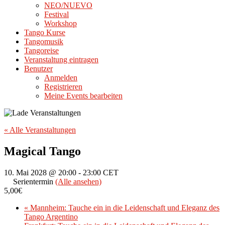
NEO/NUEVO
Festival
Workshop
Tango Kurse
Tangomusik
Tangoreise
Veranstaltung eintragen
Benutzer
Anmelden
Registrieren
Meine Events bearbeiten
« Alle Veranstaltungen
Magical Tango
10. Mai 2028 @ 20:00
-
23:00
CET
Serientermin
(Alle ansehen)
5,00€
«
Mannheim: Tauche ein in die Leidenschaft und Eleganz des
Tango Argentino