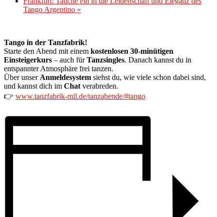
Frankfurt: Tauche ein in die Leidenschaft und Eleganz des
Tango Argentino
»
Tango in der Tanzfabrik!
Starte den Abend mit einem
kostenlosen 30-minütigen
Einsteigerkurs
– auch für
Tanzsingles
. Danach kannst du in
entspannter Atmosphäre frei tanzen.
Über unser
Anmeldesystem
siehst du, wie viele schon dabei sind,
und kannst dich im
Chat
verabreden.
👉
www.tanzfabrik-mil.de/tanzabende/#tango