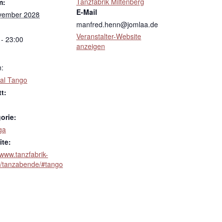
Tanzfabrik Miltenberg
m:
E-Mail
vember 2028
manfred.henn@jomlaa.de
Veranstalter-Website
 - 23:00
anzeigen
n:
al Tango
tt:
orie:
ga
te:
/www.tanzfabrik-
e/tanzabende/#tango