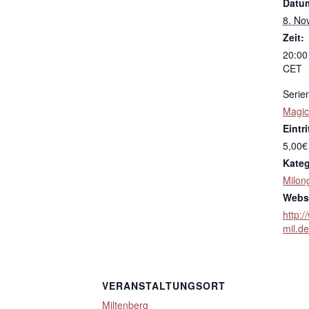
Datu
8. No
Zeit:
20:00
CET
Serie
Magic
Eintri
5,00€
Kateg
Milon
Websi
http:/
mil.d
VERANSTALTUNGSORT
Miltenberg