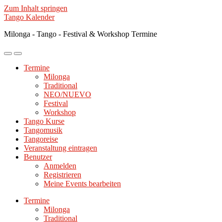
Zum Inhalt springen
Tango Kalender
Milonga - Tango - Festival & Workshop Termine
Mobile-
Suchfeld
Menü
ein-/ausblenden
Termine
ein-/ausblenden
Milonga
Traditional
NEO/NUEVO
Festival
Workshop
Tango Kurse
Tangomusik
Tangoreise
Veranstaltung eintragen
Benutzer
Anmelden
Registrieren
Meine Events bearbeiten
Termine
Milonga
Traditional