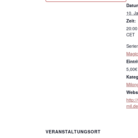
Datu
10. J
Zeit:
20:00
CET
Serie
Magic
Eintri
5,00€
Kateg
Milon
Websi
http:/
mil.d
VERANSTALTUNGSORT