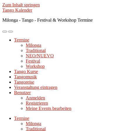
Zum Inhalt springen
Tango Kalender
Milonga - Tango - Festival & Workshop Termine
Mobile-
Suchfeld
Menü
ein-/ausblenden
Termine
ein-/ausblenden
Milonga
Traditional
NEO/NUEVO
Festival
Workshop
Tango Kurse
Tangomusik
Tangoreise
Veranstaltung eintragen
Benutzer
Anmelden
Registrieren
Meine Events bearbeiten
Termine
Milonga
Traditional