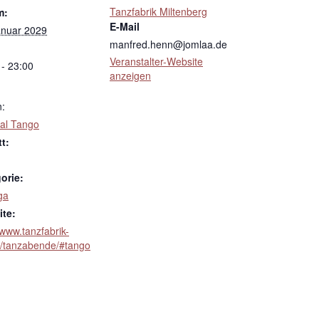
Tanzfabrik Miltenberg
m:
E-Mail
anuar 2029
manfred.henn@jomlaa.de
Veranstalter-Website
 - 23:00
anzeigen
n:
al Tango
tt:
orie:
ga
te:
/www.tanzfabrik-
e/tanzabende/#tango