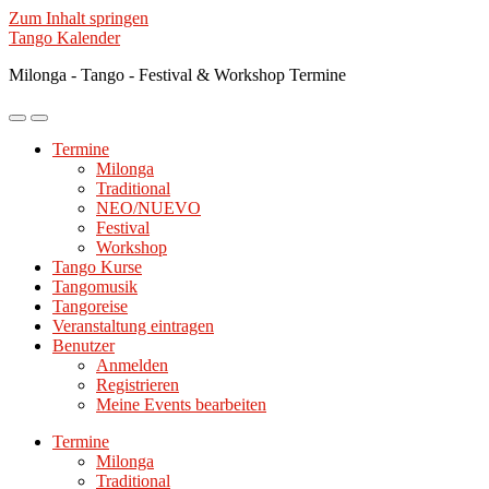
Zum Inhalt springen
Tango Kalender
Milonga - Tango - Festival & Workshop Termine
Mobile-
Suchfeld
Menü
ein-/ausblenden
Termine
ein-/ausblenden
Milonga
Traditional
NEO/NUEVO
Festival
Workshop
Tango Kurse
Tangomusik
Tangoreise
Veranstaltung eintragen
Benutzer
Anmelden
Registrieren
Meine Events bearbeiten
Termine
Milonga
Traditional