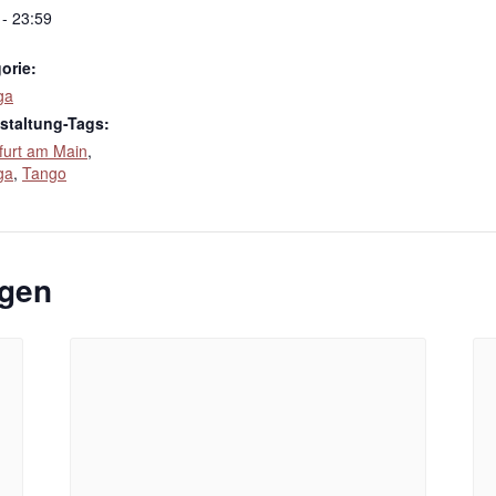
 - 23:59
orie:
ga
staltung-Tags:
furt am Main
,
ga
,
Tango
ngen