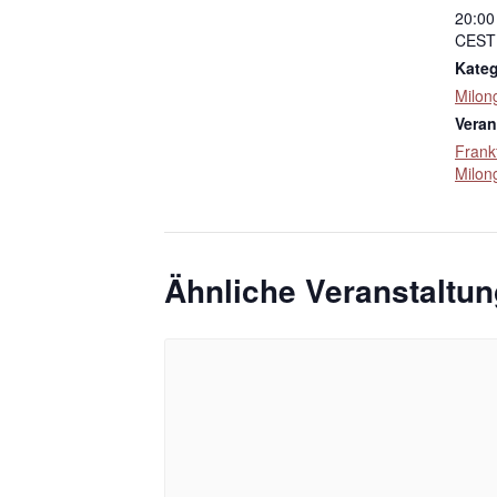
20:00
CEST
Kateg
Milon
Veran
Frank
Milon
Ähnliche Veranstaltu