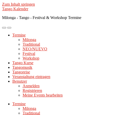
Zum Inhalt springen
Tango Kalender
Milonga - Tango - Festival & Workshop Termine
Mobile-
Suchfeld
Menü
ein-/ausblenden
Termine
ein-/ausblenden
Milonga
Traditional
NEO/NUEVO
Festival
Workshop
Tango Kurse
Tangomusik
Tangoreise
Veranstaltung eintragen
Benutzer
Anmelden
Registrieren
Meine Events bearbeiten
Termine
Milonga
Traditional