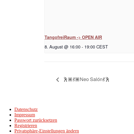
TangofreiRaum -> OPEN AIR
8. August @ 16:00
-
19:00
CEST
🕺🏾💃🏾Neo Salón💃🕺
Datenschutz
Impressum
Passwort zurücksetzen
Registrieren
Privatsphäre-Einstellungen ändern