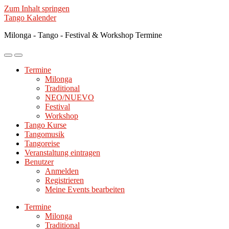
Zum Inhalt springen
Tango Kalender
Milonga - Tango - Festival & Workshop Termine
Mobile-
Suchfeld
Menü
ein-/ausblenden
Termine
ein-/ausblenden
Milonga
Traditional
NEO/NUEVO
Festival
Workshop
Tango Kurse
Tangomusik
Tangoreise
Veranstaltung eintragen
Benutzer
Anmelden
Registrieren
Meine Events bearbeiten
Termine
Milonga
Traditional