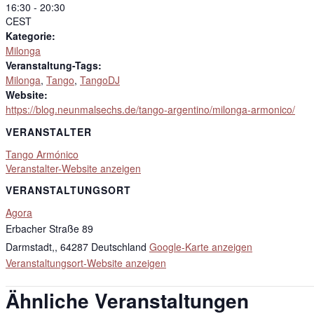
16:30 - 20:30
CEST
Kategorie:
Milonga
Veranstaltung-Tags:
Milonga
,
Tango
,
TangoDJ
Website:
https://blog.neunmalsechs.de/tango-argentino/milonga-armonico/
VERANSTALTER
Tango Armónico
Veranstalter-Website anzeigen
VERANSTALTUNGSORT
Agora
Erbacher Straße 89
Darmstadt,
,
64287
Deutschland
Google-Karte anzeigen
Veranstaltungsort-Website anzeigen
Ähnliche Veranstaltungen