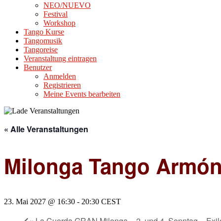
NEO/NUEVO
Festival
Workshop
Tango Kurse
Tangomusik
Tangoreise
Veranstaltung eintragen
Benutzer
Anmelden
Registrieren
Meine Events bearbeiten
« Alle Veranstaltungen
Milonga Tango Armón
23. Mai 2027 @ 16:30
-
20:30
CEST
«
La Cuerda GRAN Milonga – 2. und 4. Sonntag – Exil