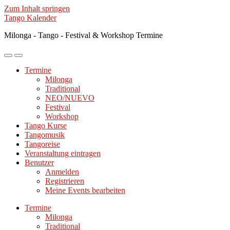
Zum Inhalt springen
Tango Kalender
Milonga - Tango - Festival & Workshop Termine
Mobile-
Suchfeld
Menü
ein-/ausblenden
Termine
ein-/ausblenden
Milonga
Traditional
NEO/NUEVO
Festival
Workshop
Tango Kurse
Tangomusik
Tangoreise
Veranstaltung eintragen
Benutzer
Anmelden
Registrieren
Meine Events bearbeiten
Termine
Milonga
Traditional