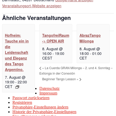
Veranstaltungsort-Website anzeigen
Ähnliche Veranstaltungen
Hofheim:
TangofreiRaum
AbrazTango
Tauche ein in
-> OPEN AIR
Milonga
die
8. August @
8. August @
Leidenschaft
16:00
-
19:00
18:00
-
01:00
CEST
CET
und Eleganz
des Tango
«
La Cuerda GRAN Milonga – 2. und 4. Sonntag –
Argentino.
Exilonga in der Conexión
7. August @
Beginner Tango Lesson
»
19:00
-
22:00
CET
Datenschutz
Impressum
Passwort zurücksetzen
Registrieren
Privatsphäre-Einstellungen ändern
Historie der Privatsphäre-Einstellungen