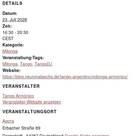
DETAILS
Datum:
23. Juli 2028
Zeit:
16:30 - 20:30
CEST
Kategorie:
Milonga
Veranstaltung-Tags:
Milonga
,
Tango
,
TangoDJ
Website:
https://blog.neunmalsechs.de/tango-argentino/milonga-armonico/
VERANSTALTER
Tango Armónico
Veranstalter-Website anzeigen
VERANSTALTUNGSORT
Agora
Erbacher Straße 89
Darmstadt,
,
64287
Deutschland
Google-Karte anzeigen