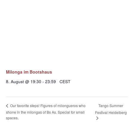
Milonga im Bootshaus
8. August @ 19:30
-
23:59
CEST
Tango Summer
Our favorite steps! Figures of milongueros who
shone in the milongas of Bs As. Special for small
Festival Heidelberg
spaces.