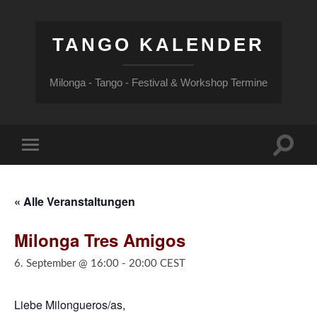
TANGO KALENDER
Milonga - Tango - Festival & Workshop Termine
Suchfe
Mobile-
ein-/a
Menü
ein-/ausblenden
« Alle Veranstaltungen
Milonga Tres Amigos
6. September @ 16:00
-
20:00
CEST
Liebe Milongueros/as,