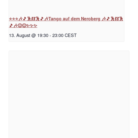
⭐⭐⭐🎶🎵🕺💃💃🕺🎵🎶Tango auf dem Neroberg 🎶🎵🕺💃💃🕺
🎵🎶😊😊✨✨✨
13. August @ 19:30
-
23:00
CEST