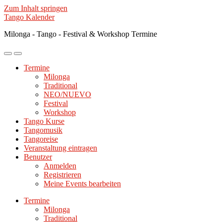
Zum Inhalt springen
Tango Kalender
Milonga - Tango - Festival & Workshop Termine
Mobile-
Suchfeld
Menü
ein-/ausblenden
Termine
ein-/ausblenden
Milonga
Traditional
NEO/NUEVO
Festival
Workshop
Tango Kurse
Tangomusik
Tangoreise
Veranstaltung eintragen
Benutzer
Anmelden
Registrieren
Meine Events bearbeiten
Termine
Milonga
Traditional