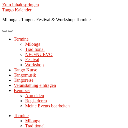
Zum Inhalt springen
Tango Kalender
Milonga - Tango - Festival & Workshop Termine
Mobile-
Suchfeld
Menü
ein-/ausblenden
Termine
ein-/ausblenden
Milonga
Traditional
NEO/NUEVO
Festival
Workshop
Tango Kurse
Tangomusik
Tangoreise
Veranstaltung eintragen
Benutzer
Anmelden
Registrieren
Meine Events bearbeiten
Termine
Milonga
Traditional