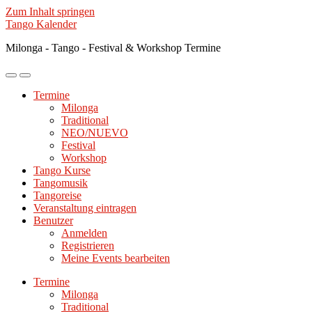
Zum Inhalt springen
Tango Kalender
Milonga - Tango - Festival & Workshop Termine
Mobile-
Suchfeld
Menü
ein-/ausblenden
Termine
ein-/ausblenden
Milonga
Traditional
NEO/NUEVO
Festival
Workshop
Tango Kurse
Tangomusik
Tangoreise
Veranstaltung eintragen
Benutzer
Anmelden
Registrieren
Meine Events bearbeiten
Termine
Milonga
Traditional