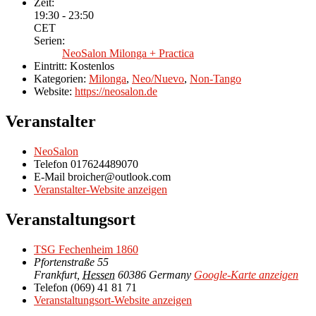
Zeit:
19:30 - 23:50
CET
Serien:
NeoSalon Milonga + Practica
Eintritt:
Kostenlos
Kategorien:
Milonga
,
Neo/Nuevo
,
Non-Tango
Website:
https://neosalon.de
Veranstalter
NeoSalon
Telefon
017624489070
E-Mail
broicher@outlook.com
Veranstalter-Website anzeigen
Veranstaltungsort
TSG Fechenheim 1860
Pfortenstraße 55
Frankfurt
,
Hessen
60386
Germany
Google-Karte anzeigen
Telefon
(069) 41 81 71
Veranstaltungsort-Website anzeigen