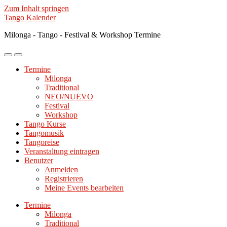
Zum Inhalt springen
Tango Kalender
Milonga - Tango - Festival & Workshop Termine
Mobile-
Suchfeld
Menü
ein-/ausblenden
Termine
ein-/ausblenden
Milonga
Traditional
NEO/NUEVO
Festival
Workshop
Tango Kurse
Tangomusik
Tangoreise
Veranstaltung eintragen
Benutzer
Anmelden
Registrieren
Meine Events bearbeiten
Termine
Milonga
Traditional