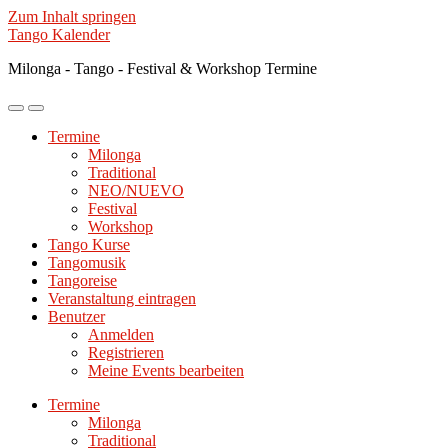
Zum Inhalt springen
Tango Kalender
Milonga - Tango - Festival & Workshop Termine
Mobile-
Suchfeld
Menü
ein-/ausblenden
Termine
ein-/ausblenden
Milonga
Traditional
NEO/NUEVO
Festival
Workshop
Tango Kurse
Tangomusik
Tangoreise
Veranstaltung eintragen
Benutzer
Anmelden
Registrieren
Meine Events bearbeiten
Termine
Milonga
Traditional