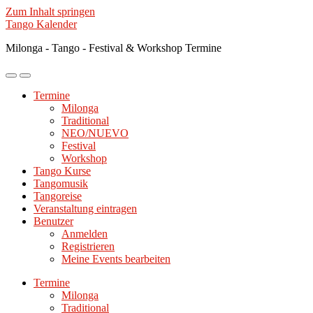
Zum Inhalt springen
Tango Kalender
Milonga - Tango - Festival & Workshop Termine
Mobile-
Suchfeld
Menü
ein-/ausblenden
Termine
ein-/ausblenden
Milonga
Traditional
NEO/NUEVO
Festival
Workshop
Tango Kurse
Tangomusik
Tangoreise
Veranstaltung eintragen
Benutzer
Anmelden
Registrieren
Meine Events bearbeiten
Termine
Milonga
Traditional