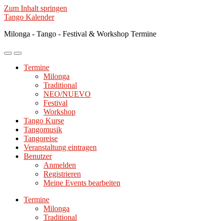
Zum Inhalt springen
Tango Kalender
Milonga - Tango - Festival & Workshop Termine
Mobile-
Suchfeld
Menü
ein-/ausblenden
Termine
ein-/ausblenden
Milonga
Traditional
NEO/NUEVO
Festival
Workshop
Tango Kurse
Tangomusik
Tangoreise
Veranstaltung eintragen
Benutzer
Anmelden
Registrieren
Meine Events bearbeiten
Termine
Milonga
Traditional