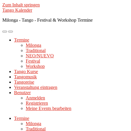
Zum Inhalt springen
Tango Kalender
Milonga - Tango - Festival & Workshop Termine
Mobile-
Suchfeld
Menü
ein-/ausblenden
Termine
ein-/ausblenden
Milonga
Traditional
NEO/NUEVO
Festival
Workshop
Tango Kurse
Tangomusik
Tangoreise
Veranstaltung eintragen
Benutzer
Anmelden
Registrieren
Meine Events bearbeiten
Termine
Milonga
Traditional