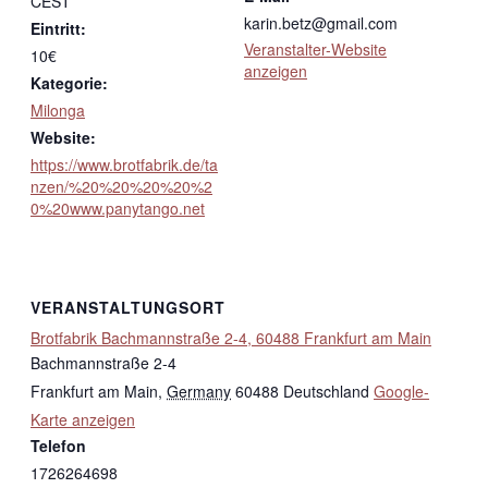
CEST
karin.betz@gmail.com
Eintritt:
Veranstalter-Website
10€
anzeigen
Kategorie:
Milonga
Website:
https://www.brotfabrik.de/ta
nzen/%20%20%20%20%2
0%20www.panytango.net
VERANSTALTUNGSORT
Brotfabrik Bachmannstraße 2-4, 60488 Frankfurt am Main
Bachmannstraße 2-4
Frankfurt am Main
,
Germany
60488
Deutschland
Google-
Karte anzeigen
Telefon
1726264698