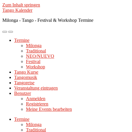
Zum Inhalt springen
Tango Kalender
Milonga - Tango - Festival & Workshop Termine
Mobile-
Suchfeld
Menü
ein-/ausblenden
Termine
ein-/ausblenden
Milonga
Traditional
NEO/NUEVO
Festival
Workshop
Tango Kurse
Tangomusik
Tangoreise
Veranstaltung eintragen
Benutzer
Anmelden
Registrieren
Meine Events bearbeiten
Termine
Milonga
Traditional