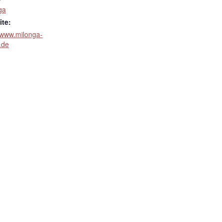
ga
te:
//www.milonga-
.de