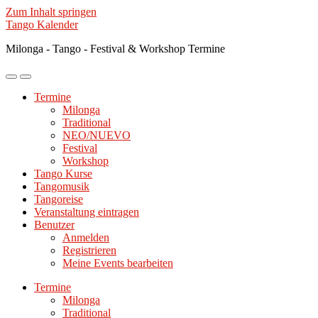
Zum Inhalt springen
Tango Kalender
Milonga - Tango - Festival & Workshop Termine
Mobile-
Suchfeld
Menü
ein-/ausblenden
Termine
ein-/ausblenden
Milonga
Traditional
NEO/NUEVO
Festival
Workshop
Tango Kurse
Tangomusik
Tangoreise
Veranstaltung eintragen
Benutzer
Anmelden
Registrieren
Meine Events bearbeiten
Termine
Milonga
Traditional