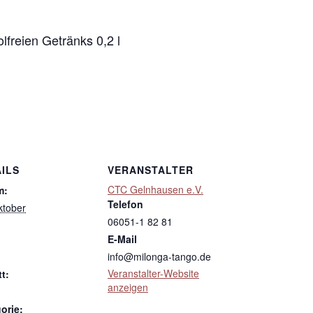
holfreien Getränks 0,2 l
ILS
VERANSTALTER
CTC Gelnhausen e.V.
m:
Telefon
ktober
06051-1 82 81
E-Mail
info@milonga-tango.de
Veranstalter-Website
tt:
anzeigen
orie: