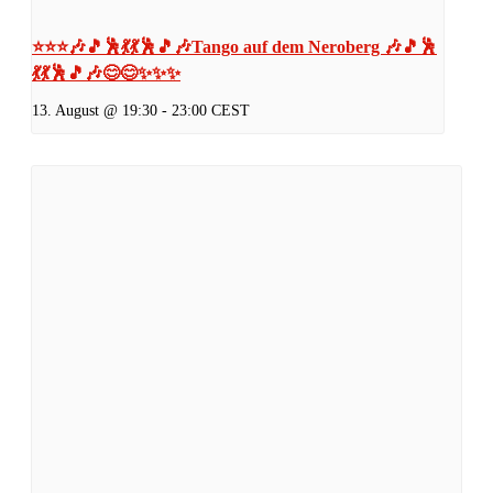
⭐⭐⭐🎶🎵🕺💃💃🕺🎵🎶Tango auf dem Neroberg 🎶🎵🕺
💃💃🕺🎵🎶😊😊✨✨✨
13. August @ 19:30
-
23:00
CEST