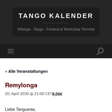
TANGO KALENDER
Milonga - Tango - Festival & Workshop Termine
Suchfe
Mobile-
ein-/a
Menü
ein-/ausblenden
« Alle Veranstaltungen
Remylonga
8,00€
20. April 2030 @ 21:00
CET
Liebe Tangueras,