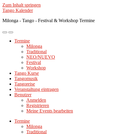
Zum Inhalt springen
Tango Kalender
Milonga - Tango - Festival & Workshop Termine
Mobile-
Suchfeld
Menü
ein-/ausblenden
Termine
ein-/ausblenden
Milonga
Traditional
NEO/NUEVO
Festival
Workshop
Tango Kurse
Tangomusik
Tangoreise
Veranstaltung eintragen
Benutzer
Anmelden
Registrieren
Meine Events bearbeiten
Termine
Milonga
Traditional