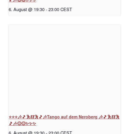
6. August @ 19:30
-
23:00
CEST
⭐⭐⭐🎶🎵🕺💃💃🕺🎵🎶Tango auf dem Neroberg 🎶🎵🕺💃💃🕺
🎵🎶😊😊✨✨✨
6. August @ 19:30
-
23:00
CEST