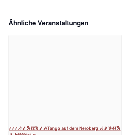
Ähnliche Veranstaltungen
⭐⭐⭐🎶🎵🕺💃💃🕺🎵🎶Tango auf dem Neroberg 🎶🎵🕺💃💃🕺
🎵🎶😊😊✨✨✨