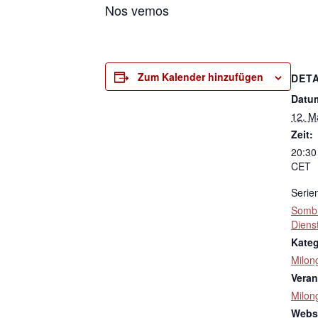
Nos vemos
Zum Kalender hinzufügen
DETA
Datu
12. M
Zeit:
20:30
CET
Serie
Sombr
Diens
Kateg
Milon
Veran
Milon
Websi