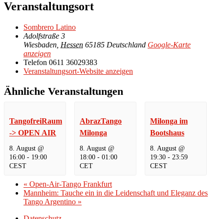
Veranstaltungsort
Sombrero Latino
Adolfstraße 3
Wiesbaden
,
Hessen
65185
Deutschland
Google-Karte
anzeigen
Telefon
0611 36029383
Veranstaltungsort-Website anzeigen
Ähnliche Veranstaltungen
TangofreiRaum
AbrazTango
Milonga im
-> OPEN AIR
Milonga
Bootshaus
8. August @
8. August @
8. August @
16:00
-
19:00
18:00
-
01:00
19:30
-
23:59
CEST
CET
CEST
«
Open-Air-Tango Frankfurt
Mannheim: Tauche ein in die Leidenschaft und Eleganz des
Tango Argentino
»
Datenschutz