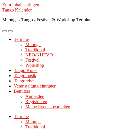
Zum Inhalt springen
Tango Kalender
Milonga - Tango - Festival & Workshop Termine
Mobile-
Suchfeld
Menü
ein-/ausblenden
Termine
ein-/ausblenden
Milonga
Traditional
NEO/NUEVO
Festival
Workshop
Tango Kurse
Tangomusik
Tangoreise
Veranstaltung eintragen
Benutzer
Anmelden
Registrieren
Meine Events bearbeiten
Termine
Milonga
Traditional