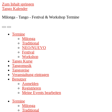
Zum Inhalt springen
Tango Kalender
Milonga - Tango - Festival & Workshop Termine
Mobile-
Suchfeld
Menü
ein-/ausblenden
Termine
ein-/ausblenden
Milonga
Traditional
NEO/NUEVO
Festival
Workshop
Tango Kurse
Tangomusik
Tangoreise
Veranstaltung eintragen
Benutzer
Anmelden
Registrieren
Meine Events bearbeiten
Termine
Milonga
Traditional