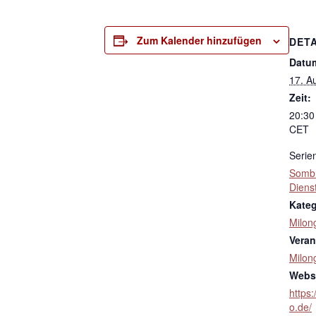
Zum Kalender hinzufügen
DETA
Datu
17. A
Zeit:
20:30
CET
Serie
Sombr
Diens
Kateg
Milon
Veran
Milon
Websi
https
o.de/