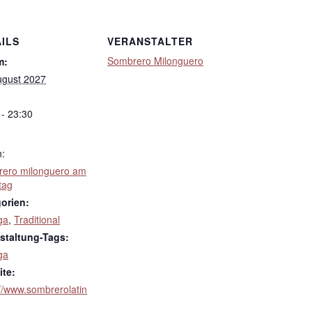
ILS
VERANSTALTER
Sombrero Milonguero
m:
ugust 2027
 - 23:30
n:
ero milonguero am
tag
orien:
ga
,
Traditional
staltung-Tags:
ga
te:
://www.sombrerolatin