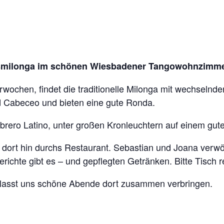
gsmilonga im schönen Wiesbadener Tangowohnzimm
ochen, findet die traditionelle Milonga mit wechselnden
nd Cabeceo und bieten eine gute Ronda.
rero Latino, unter großen Kronleuchtern auf einem gut
mt dort hin durchs Restaurant. Sebastian und Joana verw
richte gibt es – und gepflegten Getränken. Bitte Tisch r
d lasst uns schöne Abende dort zusammen verbringen.