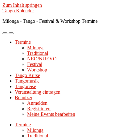
Zum Inhalt springen
Tango Kalender
Milonga - Tango - Festival & Workshop Termine
Mobile-
Suchfeld
Menü
ein-/ausblenden
Termine
ein-/ausblenden
Milonga
Traditional
NEO/NUEVO
Festival
Workshop
Tango Kurse
Tangomusik
Tangoreise
Veranstaltung eintragen
Benutzer
Anmelden
Registrieren
Meine Events bearbeiten
Termine
Milonga
Traditional