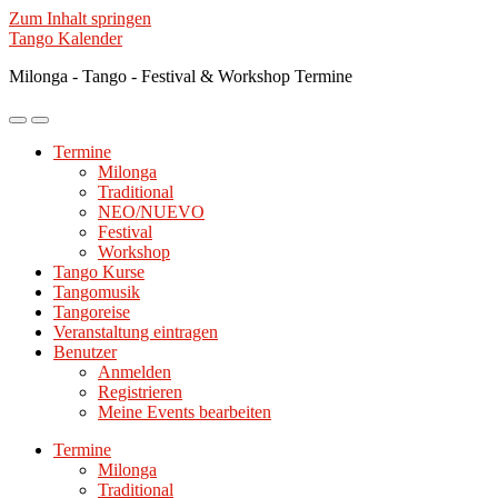
Zum Inhalt springen
Tango Kalender
Milonga - Tango - Festival & Workshop Termine
Mobile-
Suchfeld
Menü
ein-/ausblenden
Termine
ein-/ausblenden
Milonga
Traditional
NEO/NUEVO
Festival
Workshop
Tango Kurse
Tangomusik
Tangoreise
Veranstaltung eintragen
Benutzer
Anmelden
Registrieren
Meine Events bearbeiten
Termine
Milonga
Traditional