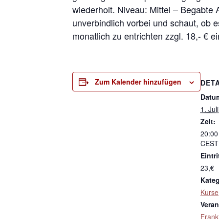
wiederholt. Niveau: Mittel – Begabte
unverbindlich vorbei und schaut, ob e
monatlich zu entrichten zzgl. 18,- € e
Zum Kalender hinzufügen
DETA
Datu
1. Jul
Zeit:
20:00
CEST
Eintri
23,€
Kateg
Kurse
Veran
Frank