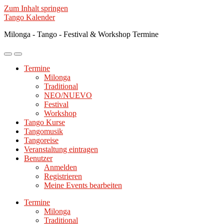
Zum Inhalt springen
Tango Kalender
Milonga - Tango - Festival & Workshop Termine
Mobile-
Suchfeld
Menü
ein-/ausblenden
Termine
ein-/ausblenden
Milonga
Traditional
NEO/NUEVO
Festival
Workshop
Tango Kurse
Tangomusik
Tangoreise
Veranstaltung eintragen
Benutzer
Anmelden
Registrieren
Meine Events bearbeiten
Termine
Milonga
Traditional