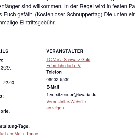
 Anfänger sind willkommen. In der Regel wird in festen 
s Euch gefällt. (Kostenloser Schnuppertag) Die unten ei
inmalige Eintrittsgebühr.
ILS
VERANSTALTER
TC Varia Schwarz Gold
m:
Friedrichsdorf e.V.
i 2027
Telefon
06002-5530
 - 22:00
E-Mail
1.vorsitzender@tcvaria.de
tt:
Veranstalter-Website
anzeigen
orie:
staltung-Tags:
furt am Main
,
Tango