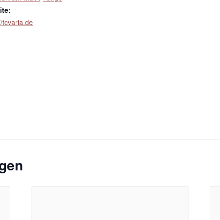
te:
//tcvaria.de
ngen