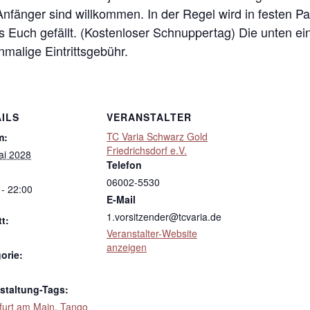
 Anfänger sind willkommen. In der Regel wird in festen 
s Euch gefällt. (Kostenloser Schnuppertag) Die unten ei
inmalige Eintrittsgebühr.
ILS
VERANSTALTER
TC Varia Schwarz Gold
m:
Friedrichsdorf e.V.
ai 2028
Telefon
06002-5530
 - 22:00
E-Mail
1.vorsitzender@tcvaria.de
tt:
Veranstalter-Website
anzeigen
orie:
staltung-Tags:
furt am Main
,
Tango