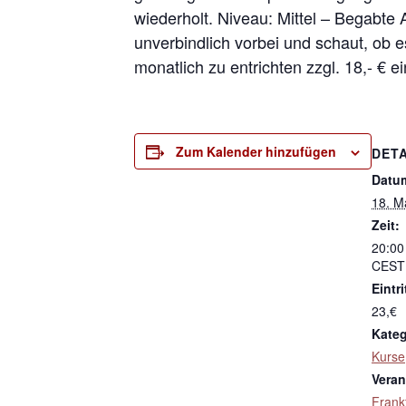
wiederholt. Niveau: Mittel – Begabte
unverbindlich vorbei und schaut, ob e
monatlich zu entrichten zzgl. 18,- € e
Zum Kalender hinzufügen
DETA
Datu
18. M
Zeit:
20:00
CEST
Eintri
23,€
Kateg
Kurse
Veran
Frank