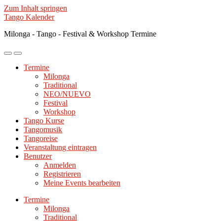
Zum Inhalt springen
Tango Kalender
Milonga - Tango - Festival & Workshop Termine
Mobile-
Suchfeld
Menü
ein-/ausblenden
Termine
ein-/ausblenden
Milonga
Traditional
NEO/NUEVO
Festival
Workshop
Tango Kurse
Tangomusik
Tangoreise
Veranstaltung eintragen
Benutzer
Anmelden
Registrieren
Meine Events bearbeiten
Termine
Milonga
Traditional