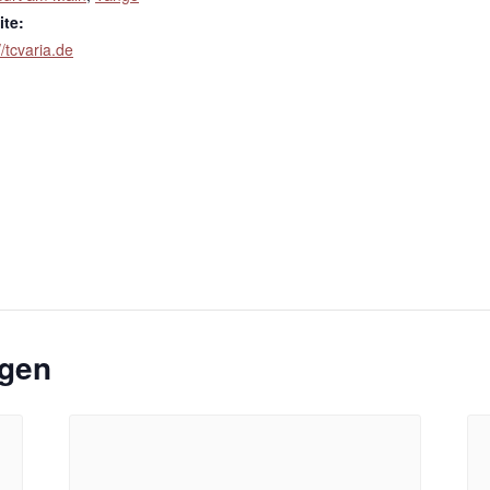
te:
//tcvaria.de
ngen