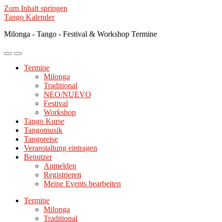
Zum Inhalt springen
Tango Kalender
Milonga - Tango - Festival & Workshop Termine
Mobile-
Suchfeld
Menü
ein-/ausblenden
Termine
ein-/ausblenden
Milonga
Traditional
NEO/NUEVO
Festival
Workshop
Tango Kurse
Tangomusik
Tangoreise
Veranstaltung eintragen
Benutzer
Anmelden
Registrieren
Meine Events bearbeiten
Termine
Milonga
Traditional