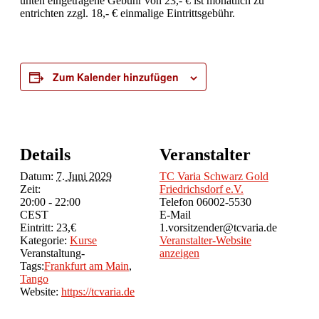
unten eingetragene Gebühr von 23,- € ist monatlich zu
entrichten zzgl. 18,- € einmalige Eintrittsgebühr.
Zum Kalender hinzufügen
Details
Veranstalter
Datum:
7. Juni 2029
TC Varia Schwarz Gold
Zeit:
Friedrichsdorf e.V.
20:00 - 22:00
Telefon
06002-5530
CEST
E-Mail
Eintritt:
23,€
1.vorsitzender@tcvaria.de
Kategorie:
Kurse
Veranstalter-Website
Veranstaltung-
anzeigen
Tags:
Frankfurt am Main
,
Tango
Website:
https://tcvaria.de