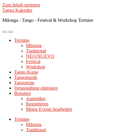
Zum Inhalt springen
Tango Kalender
Milonga - Tango - Festival & Workshop Termine
Mobile-
Suchfeld
Menü
ein-/ausblenden
Termine
ein-/ausblenden
Milonga
Traditional
NEO/NUEVO
Festival
Workshop
Tango Kurse
Tangomusik
Tangoreise
Veranstaltung eintragen
Benutzer
Anmelden
Registrieren
Meine Events bearbeiten
Termine
Milonga
Traditional