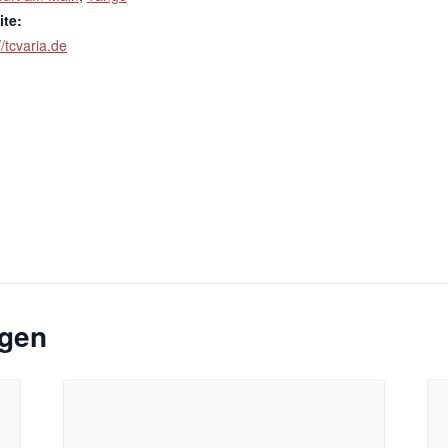
te:
//tcvaria.de
ngen