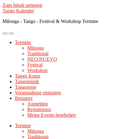
Zum Inhalt springen
Tango Kalender
Milonga - Tango - Festival & Workshop Termine
Mobile-
Suchfeld
Menü
ein-/ausblenden
Termine
ein-/ausblenden
Milonga
Traditional
NEO/NUEVO
Festival
Workshop
Tango Kurse
Tangomusik
Tangoreise
Veranstaltung eintragen
Benutzer
Anmelden
Registrieren
Meine Events bearbeiten
Termine
Milonga
Traditional