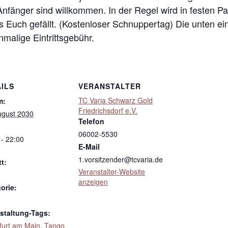
 Anfänger sind willkommen. In der Regel wird in festen 
s Euch gefällt. (Kostenloser Schnuppertag) Die unten ei
inmalige Eintrittsgebühr.
ILS
VERANSTALTER
TC Varia Schwarz Gold
m:
Friedrichsdorf e.V.
ugust 2030
Telefon
06002-5530
 - 22:00
E-Mail
1.vorsitzender@tcvaria.de
tt:
Veranstalter-Website
anzeigen
orie:
staltung-Tags:
furt am Main
,
Tango