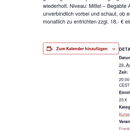
wiederholt. Niveau: Mittel – Begabte
unverbindlich vorbei und schaut, ob e
monatlich zu entrichten zzgl. 18,- € e
Zum Kalender hinzufügen
DETA
Datu
29. A
Zeit:
20:00
CEST
Eintri
23,€
Kateg
Kurse
Veran
Frank