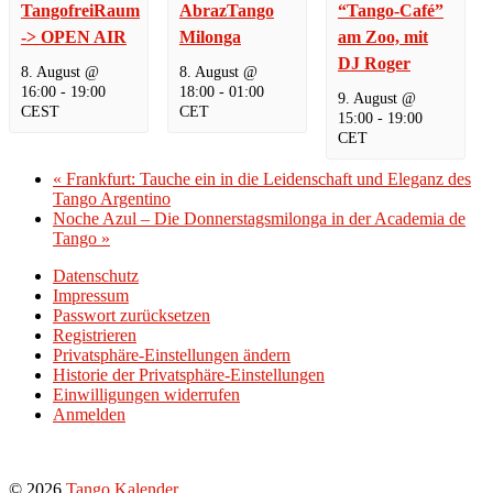
TangofreiRaum
AbrazTango
“Tango-Café”
-> OPEN AIR
Milonga
am Zoo, mit
DJ Roger
8. August @
8. August @
16:00
-
19:00
18:00
-
01:00
9. August @
CEST
CET
15:00
-
19:00
CET
«
Frankfurt: Tauche ein in die Leidenschaft und Eleganz des
Tango Argentino
Noche Azul – Die Donnerstagsmilonga in der Academia de
Tango
»
Datenschutz
Impressum
Passwort zurücksetzen
Registrieren
Privatsphäre-Einstellungen ändern
Historie der Privatsphäre-Einstellungen
Einwilligungen widerrufen
Anmelden
© 2026
Tango Kalender