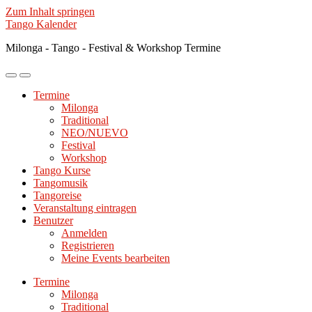
Zum Inhalt springen
Tango Kalender
Milonga - Tango - Festival & Workshop Termine
Mobile-
Suchfeld
Menü
ein-/ausblenden
Termine
ein-/ausblenden
Milonga
Traditional
NEO/NUEVO
Festival
Workshop
Tango Kurse
Tangomusik
Tangoreise
Veranstaltung eintragen
Benutzer
Anmelden
Registrieren
Meine Events bearbeiten
Termine
Milonga
Traditional