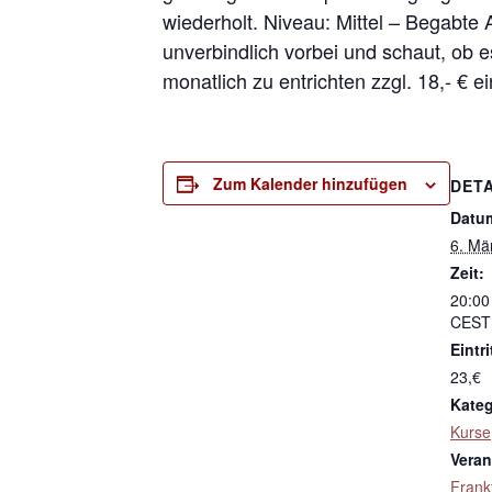
wiederholt. Niveau: Mittel – Begabte
unverbindlich vorbei und schaut, ob e
monatlich zu entrichten zzgl. 18,- € e
Zum Kalender hinzufügen
DETA
Datu
6. Mä
Zeit:
20:00
CEST
Eintri
23,€
Kateg
Kurse
Veran
Frank