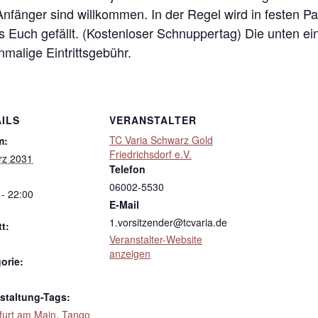
 Anfänger sind willkommen. In der Regel wird in festen 
s Euch gefällt. (Kostenloser Schnuppertag) Die unten ei
inmalige Eintrittsgebühr.
ILS
VERANSTALTER
TC Varia Schwarz Gold
m:
Friedrichsdorf e.V.
rz 2031
Telefon
06002-5530
 - 22:00
E-Mail
1.vorsitzender@tcvaria.de
tt:
Veranstalter-Website
anzeigen
orie:
staltung-Tags:
furt am Main
,
Tango