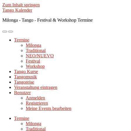
Zum Inhalt springen
Tango Kalender
Milonga - Tango - Festival & Workshop Termine
Mobile-
Suchfeld
Menü
ein-/ausblenden
Termine
ein-/ausblenden
Milonga
Traditional
NEO/NUEVO
Festival
Workshop
Tango Kurse
Tangomusik
Tangoreise
Veranstaltung eintragen
Benutzer
Anmelden
Registrieren
Meine Events bearbeiten
Termine
Milonga
Traditional