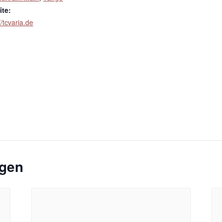
te:
//tcvaria.de
ngen