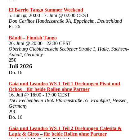
El Barrio Tango Summer Weekend
5. Juni @ 20:00
-
7. Juni @ 02:00
CEST
Don Carlitos
Handelsstraße 9A, Eppelheim, Deutschland
Fr.
26
Bändi – Finnish Tango
26. Juni @ 20:00
-
22:30
CEST
Oberburg Giebichenstein
Seebener Straße 1, Halle, Sachsen-
Anhalt, Germany
25€
Juli 2026
Do.
16
Gaia und Leandro WS 1 Teil 1 Drehungen Pivot und
Ochos – für beide Rollen ohne Partner
16. Juli @ 16:00
-
17:00
CEST
TSG Fechenheim 1860
Pfortenstraße 55, Frankfurt, Hessen,
Germany
29€
Do.
16
Gaia und Leandro WS 1 Teil 2 Drehungen Calesita &
Lapiz & Giros – für beide Rollen ohne Partner