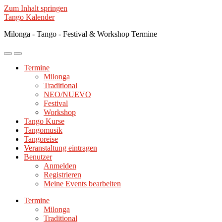
Zum Inhalt springen
Tango Kalender
Milonga - Tango - Festival & Workshop Termine
Mobile-
Suchfeld
Menü
ein-/ausblenden
Termine
ein-/ausblenden
Milonga
Traditional
NEO/NUEVO
Festival
Workshop
Tango Kurse
Tangomusik
Tangoreise
Veranstaltung eintragen
Benutzer
Anmelden
Registrieren
Meine Events bearbeiten
Termine
Milonga
Traditional