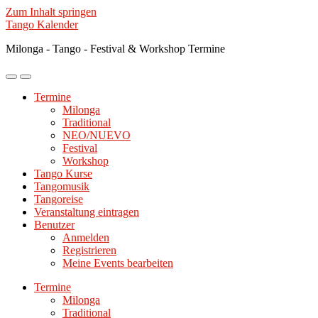
Zum Inhalt springen
Tango Kalender
Milonga - Tango - Festival & Workshop Termine
Mobile-
Suchfeld
Menü
ein-/ausblenden
Termine
ein-/ausblenden
Milonga
Traditional
NEO/NUEVO
Festival
Workshop
Tango Kurse
Tangomusik
Tangoreise
Veranstaltung eintragen
Benutzer
Anmelden
Registrieren
Meine Events bearbeiten
Termine
Milonga
Traditional