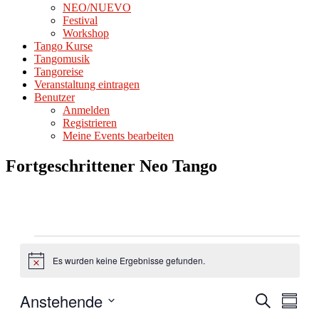
NEO/NUEVO
Festival
Workshop
Tango Kurse
Tangomusik
Tangoreise
Veranstaltung eintragen
Benutzer
Anmelden
Registrieren
Meine Events bearbeiten
Fortgeschrittener Neo Tango
Veranstaltungen
Es wurden keine Ergebnisse gefunden.
Hinweis
Anstehende
Veranstal
Veran
Suche
Zusamm
Ansic
Such-
Datum