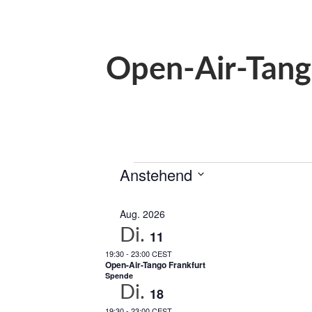
Open-Air-Tang
Anstehend
Veranstaltungen
Datum
auswählen.
Aug. 2026
Di.
11
19:30
-
23:00 CEST
Open-Air-Tango Frankfurt
Spende
Di.
18
19:30
-
23:00 CEST