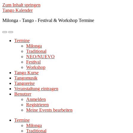
Zum Inhalt springen
Tango Kalender
Milonga - Tango - Festival & Workshop Termine
Mobile-
Suchfeld
Menü
ein-/ausblenden
Termine
ein-/ausblenden
Milonga
Traditional
NEO/NUEVO
Festival
Workshop
Tango Kurse
Tangomusik
Tangoreise
Veranstaltung eintragen
Benutzer
Anmelden
Registrieren
Meine Events bearbeiten
Termine
Milonga
Traditional