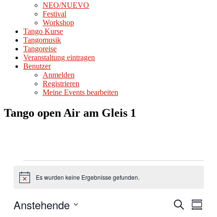
NEO/NUEVO
Festival
Workshop
Tango Kurse
Tangomusik
Tangoreise
Veranstaltung eintragen
Benutzer
Anmelden
Registrieren
Meine Events bearbeiten
Tango open Air am Gleis 1
Veranstaltungen
Es wurden keine Ergebnisse gefunden.
Hinweis
Anstehende
Veranstal
Veran
Suche
Zusamm
Ansic
Such-
Datum