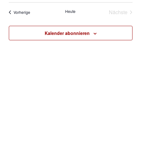
Navig
auswählen.
und
Heute
Nächste
Veranstaltungen
Vorherige
Ansichte
Veranstal
Kalender abonnieren