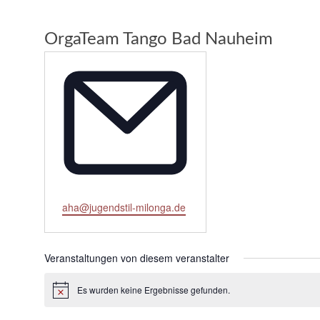
OrgaTeam Tango Bad Nauheim
Email
aha@jugendstil-milonga.de
Veranstaltungen von diesem veranstalter
Es wurden keine Ergebnisse gefunden.
Hinweis