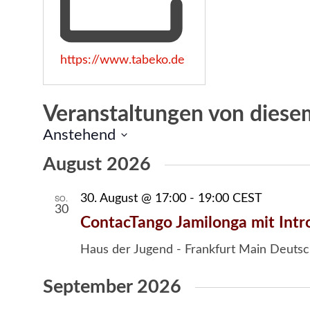
Webseite
https://www.tabeko.de
Veranstaltungen von diesem
Anstehend
Datum
August 2026
wählen.
SO.
30. August @ 17:00
-
19:00
CEST
30
ContacTango Jamilonga mit Intr
Haus der Jugend - Frankfurt Main
Deutsc
September 2026