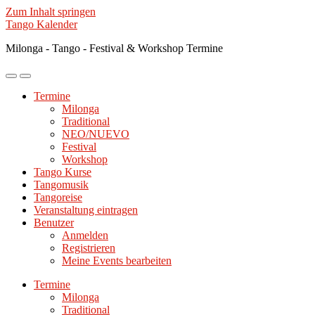
Zum Inhalt springen
Tango Kalender
Milonga - Tango - Festival & Workshop Termine
Mobile-
Suchfeld
Menü
ein-/ausblenden
Termine
ein-/ausblenden
Milonga
Traditional
NEO/NUEVO
Festival
Workshop
Tango Kurse
Tangomusik
Tangoreise
Veranstaltung eintragen
Benutzer
Anmelden
Registrieren
Meine Events bearbeiten
Termine
Milonga
Traditional