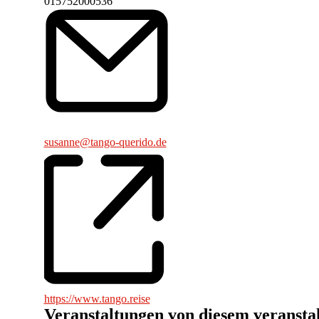
Telefon
015752000536
Email
susanne@tango-querido.de
Webseite
https://www.tango.reise
Veranstaltungen von diesem veransta