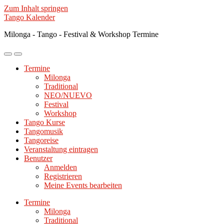
Zum Inhalt springen
Tango Kalender
Milonga - Tango - Festival & Workshop Termine
Mobile-
Suchfeld
Menü
ein-/ausblenden
Termine
ein-/ausblenden
Milonga
Traditional
NEO/NUEVO
Festival
Workshop
Tango Kurse
Tangomusik
Tangoreise
Veranstaltung eintragen
Benutzer
Anmelden
Registrieren
Meine Events bearbeiten
Termine
Milonga
Traditional