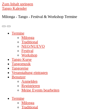
Zum Inhalt springen
Tango Kalender
Milonga - Tango - Festival & Workshop Termine
Mobile-
Suchfeld
Menü
ein-/ausblenden
Termine
ein-/ausblenden
Milonga
Traditional
NEO/NUEVO
Festival
Workshop
Tango Kurse
Tangomusik
Tangoreise
Veranstaltung eintragen
Benutzer
Anmelden
Registrieren
Meine Events bearbeiten
Termine
Milonga
Traditional