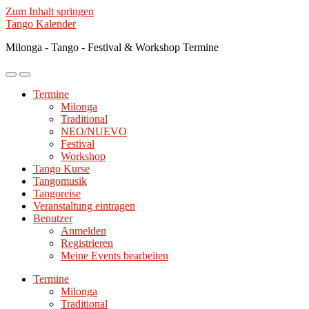
Zum Inhalt springen
Tango Kalender
Milonga - Tango - Festival & Workshop Termine
Mobile-
Suchfeld
Menü
ein-/ausblenden
Termine
ein-/ausblenden
Milonga
Traditional
NEO/NUEVO
Festival
Workshop
Tango Kurse
Tangomusik
Tangoreise
Veranstaltung eintragen
Benutzer
Anmelden
Registrieren
Meine Events bearbeiten
Termine
Milonga
Traditional