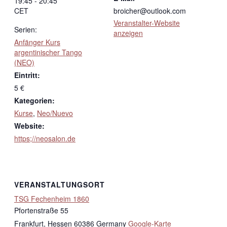
19:45 - 20:45
CET
broicher@outlook.com
Veranstalter-Website
Serien:
anzeigen
Anfänger Kurs
argentinischer Tango
(NEO)
Eintritt:
5 €
Kategorien:
Kurse
,
Neo/Nuevo
Website:
https;//neosalon.de
VERANSTALTUNGSORT
TSG Fechenheim 1860
Pfortenstraße 55
Frankfurt
,
Hessen
60386
Germany
Google-Karte