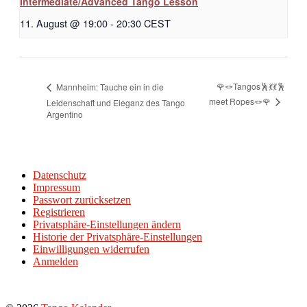
Intermediate/Advanced Tango Lesson
11. August @ 19:00
-
20:30
CEST
🌹🪢Tangos🕺💃💃🕺
Mannheim: Tauche ein in die
meet Ropes🪢🌹
Leidenschaft und Eleganz des Tango
Argentino
Datenschutz
Impressum
Passwort zurücksetzen
Registrieren
Privatsphäre-Einstellungen ändern
Historie der Privatsphäre-Einstellungen
Einwilligungen widerrufen
Anmelden