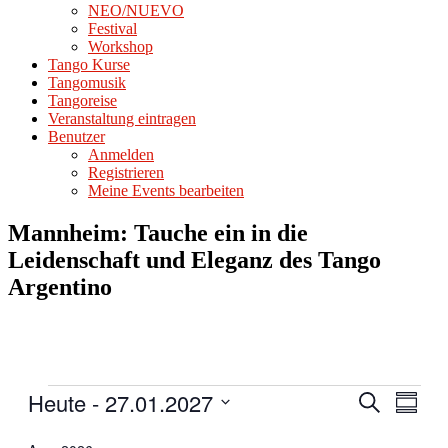
NEO/NUEVO
Festival
Workshop
Tango Kurse
Tangomusik
Tangoreise
Veranstaltung eintragen
Benutzer
Anmelden
Registrieren
Meine Events bearbeiten
Mannheim: Tauche ein in die
Leidenschaft und Eleganz des Tango
Argentino
Veranstaltungen
Heute
 - 
27.01.2027
Veranstal
Veran
Suche
Zusamm
Ansic
Such-
Datum
Navig
auswählen.